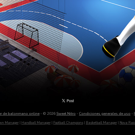
er de balonmano online
- © 2026
Sweet Nitro
-
Condiciones generales de uso
-
wn Manager
|
Handball Manager
|
Football Champions
|
Basketball Manager
|
Nova Raid