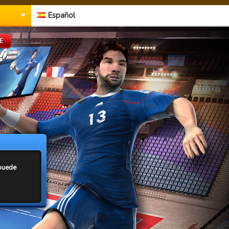
Español
E
 puede