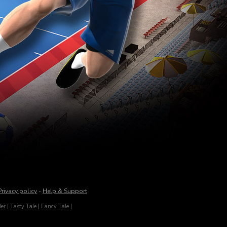
Privacy policy
-
Help & Support
er
|
Tasty Tale
|
Fancy Tale
|